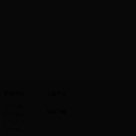
校友天地
实验中心
教工院友
资源下载
研究生院友
本科生院友
院友动态